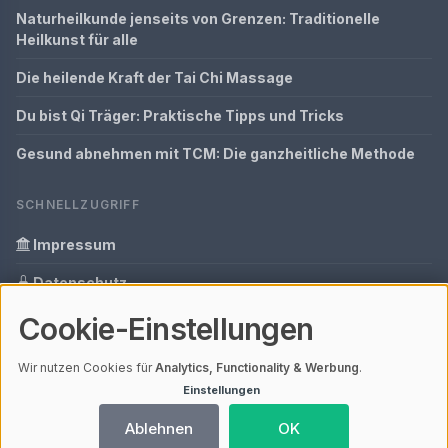
Naturheilkunde jenseits von Grenzen: Traditionelle
Heilkunst für alle
Die heilende Kraft der Tai Chi Massage
Du bist Qi Träger: Praktische Tipps und Tricks
Gesund abnehmen mit TCM: Die ganzheitliche Methode
SCHNELLZUGRIFF
Impressum
Datenschutz
Cookie-Einstellungen
Informationen zur Inhalt
Glossar
Wir nutzen Cookies für
Analytics, Functionality & Werbung
.
Einstellungen
Ihre Datenschutzeinstellungen
Ablehnen
OK